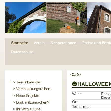
Startseite
Verein
Kooperationen
Preise und Förd
Datenschutz
> Zurück
> Terminkalender
🎃HALLOWEEN P
> Veranstaltungsreihen
Wann:
Freita
> Neue Projekte
Dieser 
Ort:
> Lust, mitzumachen?
Teilnehmer:
> Ihr Weg zu uns