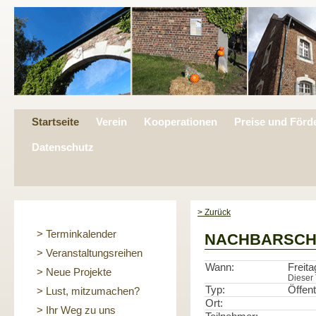
Startseite
Verein
Kooperationen
Preise und Förd
Datenschutz
> Zurück
> Terminkalender
NACHBARSCH
> Veranstaltungsreihen
Wann:
Freita
> Neue Projekte
Dieser 
Typ:
Öffent
> Lust, mitzumachen?
Ort:
> Ihr Weg zu uns