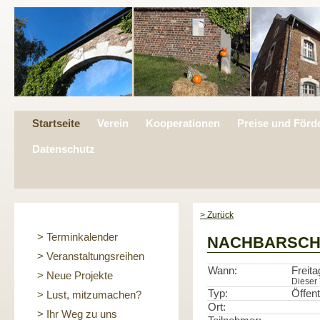
Startseite
Verein
Kooperationen
Preise und Förd
Datenschutz
> Zurück
> Terminkalender
NACHBARSCH
> Veranstaltungsreihen
Wann:
Freita
> Neue Projekte
Dieser 
Typ:
Öffent
> Lust, mitzumachen?
Ort:
> Ihr Weg zu uns