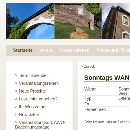
Startseite
Verein
Kooperationen
Preise und Förd
> Zurück
> Terminkalender
Sonntags WA
> Veranstaltungsreihen
Wann:
Sonnt
> Neue Projekte
Dieser 
Typ:
Öffent
> Lust, mitzumachen?
Ort:
> Ihr Weg zu uns
Teilnehmer:
> Newsletter
Wir freuen uns auf ein
> Veranstaltungsort: AWO-
Begegnungsstätte
----------